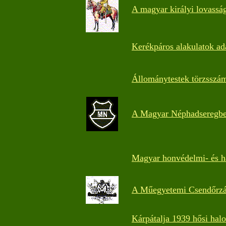
A magyar királyi lovassá
Kerékpáros alakulatok ad
Állománytestek törzsszá
A Magyar Néphadseregbe
Magyar honvédelmi- és h
A Műegyetemi Csendőrzá
Kárpátalja 1939 hősi halo