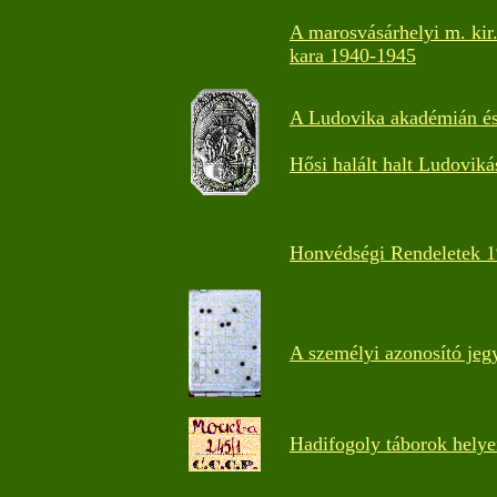
A marosvásárhelyi m. kir.
kara 1940-1945
A Ludovika akadémián és 
Hősi halált halt Ludovikás
Honvédségi Rendeletek 
A személyi azonosító jeg
Hadifogoly táborok helye