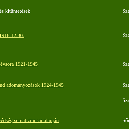
és kitüntetések
Sz
Sz
1916.12.30.
névsora 1921-1945
Sz
end adományozások 1924-1945
Sz
Sz
védség sematizmusai alapján
Ső