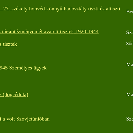
 27. székely honvéd könnyű hadosztály tiszti és altiszti
Be
társintézményeinél avatott tisztek 1920-1944
Sz
 tisztek
Sőr
Ma
1945 Személyes ügyek
y (dögcédula)
Ma
i a volt Szovjetúnióban
Sz