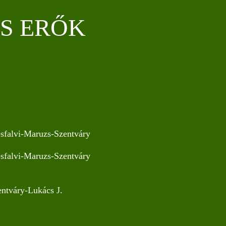
S ERŐK
ésfalvi-Maruzs-Szentváry
ésfalvi-Maruzs-Szentváry
entváry-Lukács J.