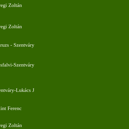
egi Zoltán
egi Zoltán
ruzs - Szentváry
ésfalvi-Szentváry
entváry-Lukács J
int Ferenc
egi Zoltán