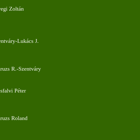
egi Zoltán
entváry-Lukács J.
ruzs R.-Szentváry
ésfalvi Péter
ruzs Roland