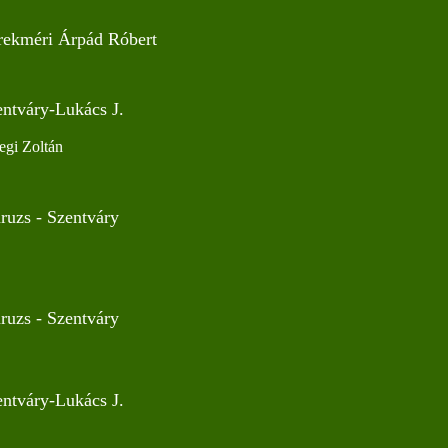
rekméri Árpád Róbert
entváry-Lukács J.
egi Zoltán
ruzs - Szentváry
ruzs - Szentváry
entváry-Lukács J.