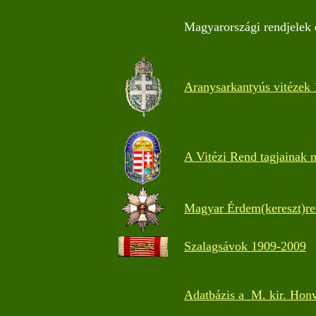
Magyarországi rendjelek 
Aranysarkantyús vitézek 
A Vitézi Rend tagjainak 
Magyar Érdem(kereszt)r
Szalagsávok 1909-2009
Adatbázis a M. kir. Hon