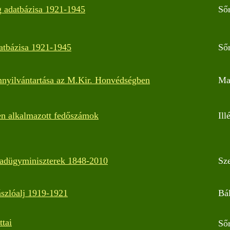
g adatbázisa 1921-1945
Sőr
atbázisa 1921-1945
Sőr
mnyilvántartása az M.Kir. Honvédségben
Ma
n alkalmazott fedőszámok
Ill
adügyminiszterek 1848-2010
Sz
szlóalj 1919-1921
Bál
ttai
Sőr