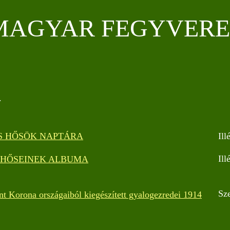
MAGYAR FEGYVERE
.
S HŐSÖK NAPTÁRA
Ill
Ill
 HŐSEINEK ALBUMA
Sz
 Korona országaiból kiegészített gyalogezredei 1914