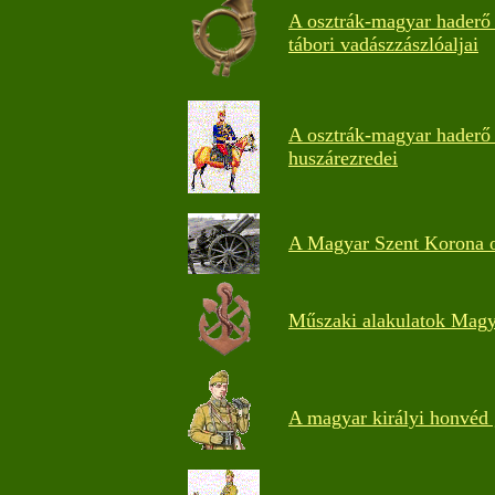
A osztrák-magyar haderő 
tábori vadászzászlóaljai
A osztrák-magyar haderő 
huszárezredei
A Magyar Szent Korona or
Műszaki alakulatok Magy
A magyar királyi honvéd